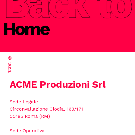
Home
©
2026
ACME Produzioni Srl
Sede Legale
Circonvallazione Clodia, 163/171
00195 Roma (RM)
Sede Operativa