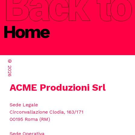
Home
©
2026
ACME Produzioni Srl
Sede Legale
Circonvallazione Clodia, 163/171
00195 Roma (RM)
Sede Operativa