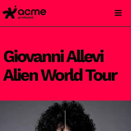
Giovanni Allevi
Alien World Tour