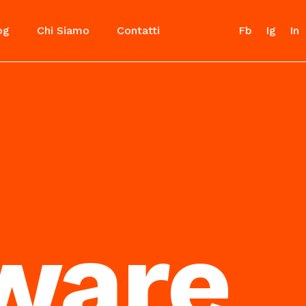
og
Chi Siamo
Contatti
Fb
Ig
In
ware