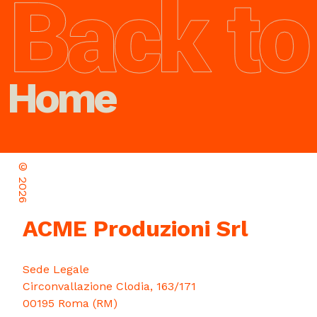
Home
©
2026
ACME Produzioni Srl
Sede Legale
Circonvallazione Clodia, 163/171
00195 Roma (RM)