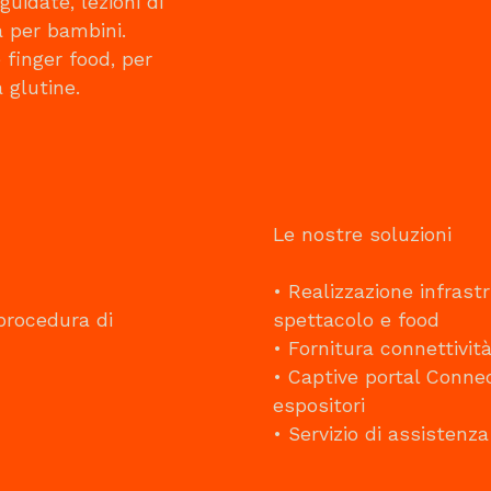
uidate, lezioni di
à per bambini.
finger food, per
 glutine.
Le nostre soluzioni
• Realizzazione infrast
procedura di
spettacolo e food
• Fornitura connettivit
• Captive portal Conne
espositori
• Servizio di assistenza