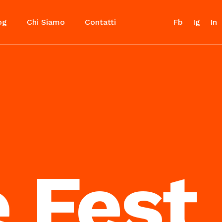
og
Chi Siamo
Contatti
Fb
Ig
In
 Fest