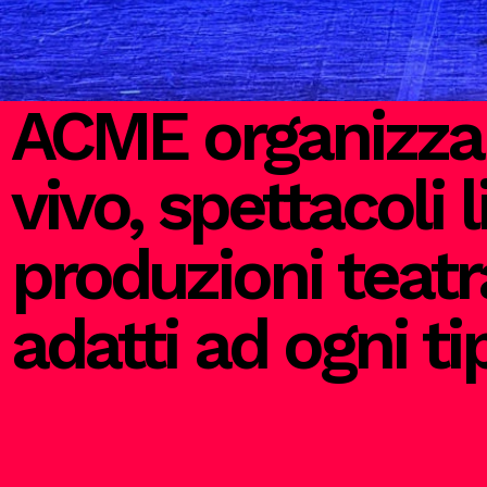
ACME organizza e
vivo, spettacoli l
produzioni teatra
adatti ad ogni ti