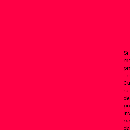
Si
ma
pr
cr
Cu
su
de
pr
in
re
de