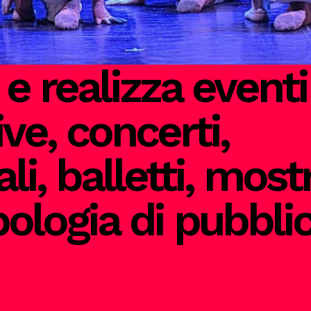
 realizza eventi
ive, concerti,
li, balletti, most
pologia di pubblic