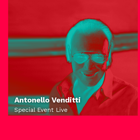
Antonello Venditti
Special Event Live