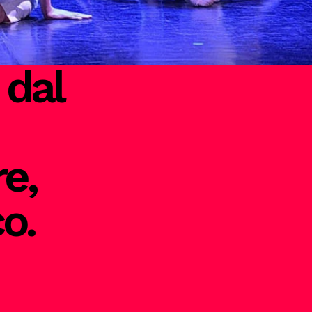
 dal
re,
o.